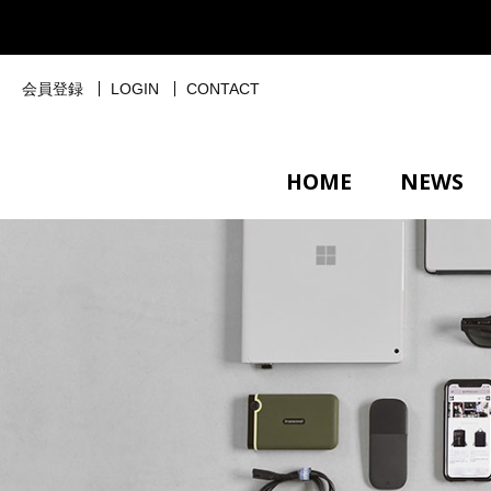
会員登録
LOGIN
CONTACT
HOME
NEWS
BLACK
SHOP GUIDE
NAVY
BLUE
FAQ
PUR
HO
STYLE
GREY
SILVER
GOLD
N
バックパック
デイパック
リュック
ショルダーバッグ
メッセンジャーバッグ