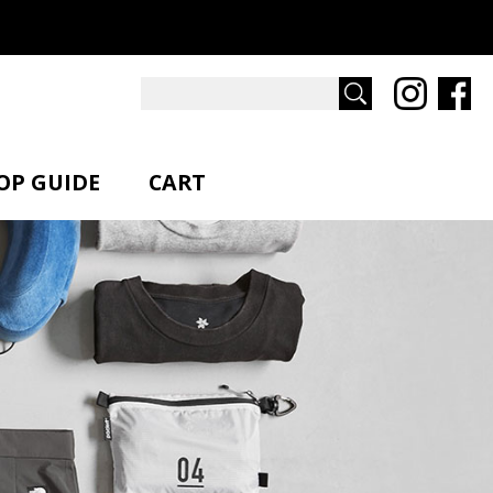
97STORE オンラインストア
Instagra
Fa
OP GUIDE
CART
TSMAN DESIGN
beruf baggage
ELIVERY
OLIVE
BEIGE
MEMBERSHIP
GREEN
SIZE
XS
リッター以下
S
10リッター以下