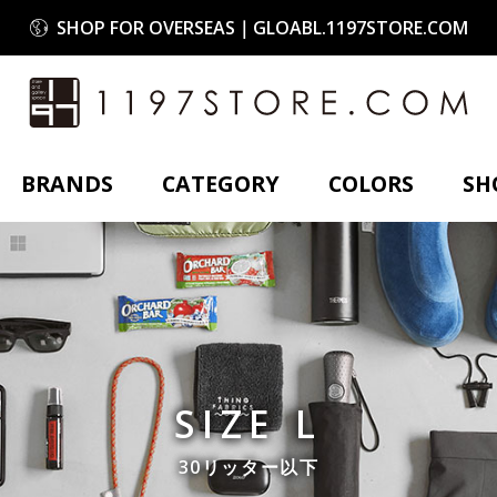
SHOP FOR OVERSEAS｜GLOABL.1197STORE.COM
11
BRANDS
CATEGORY
COLORS
SH
ANONYM CRAF
PLE
W TO ORDER
WINE
RED
AFTER CARE
PINK
ORANGE
GIFT SERVICE
YELLOW
D
SCENE
ATURAL
BROWN
TRICO
ビジネス
ワーキング
5
SIZE L
トラベル
30リッター以下