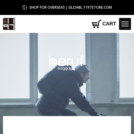
SHOP FOR OVERSEAS｜GLOABL.1197STORE.COM
1197STORE オンラインストア
CART
beruf baggage
HOME
>
beruf baggage
>
【beruf baggage / ベルーフバゲージ】【豊岡鞄】URBAN
COMMUTER 2x3WAY BRIEF PACK HA ビジネスリュック