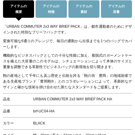
アイテムの
アイテムの
アイテムの
アイテムの
概要
特徴
素材
容量
「URBAN COMMUTER 2x3 WAY BRIEF PACK」は、都市通勤者のためにデザ
インされた特別なブリーフパックです。
変換可能な6通りのアレンジで、毎日の通勤から出張までを1つのバッグでカバ
ーします。
機能的なビジネスバッグとしての十分な性能に加え、着脱式のガーメントケー
スを備えた大容量のこのモデルは、シチュエーションによって本体のサイズと
重量を調整できる革新性でビジネスバッグの新境地を切り開きます。
鞄の産地として千年にも及ぶ歴史と伝統を誇る「鞄の街 豊岡」の地域財産で
ある生産地ブランド「豊岡鞄®」とのコラボレーションによって、革新的なデ
ザインと確かな技術を掛け合わせた新たなスタンダードをご提案します。
品名
URBAN COMMUTER 2x3 WAY BRIEF PACK HA
品番
brf-UC04-HA
カラー
BLACK