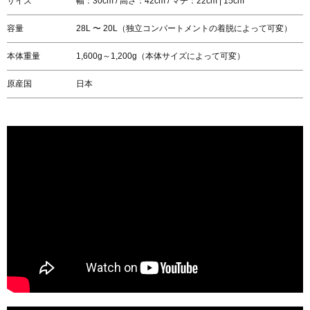
サイズ
幅：30cm / 高さ：42cm / マチ：22cm | 15cm
容量
28L 〜 20L（独立コンパートメントの着脱によって可変）
本体重量
1,600g～1,200g（本体サイズによって可変）
原産国
日本