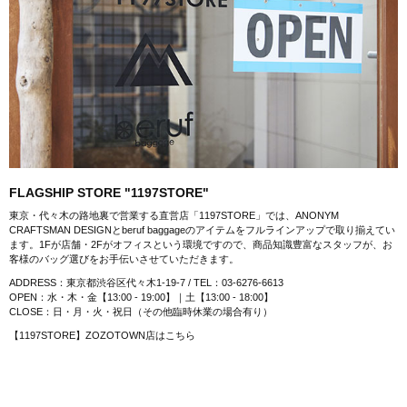
FLAGSHIP STORE "1197STORE"
東京・代々木の路地裏で営業する直営店「1197STORE」では、ANONYM
CRAFTSMAN DESIGNとberuf baggageのアイテムをフルラインアップで取り揃えてい
ます。1Fが店舗・2Fがオフィスという環境ですので、商品知識豊富なスタッフが、お
客様のバッグ選びをお手伝いさせていただきます。
ADDRESS：東京都渋谷区代々木1-19-7 / TEL：03-6276-6613
OPEN：水・木・金【13:00 - 19:00】｜土【13:00 - 18:00】
CLOSE：日・月・火・祝日（その他臨時休業の場合有り）
【1197STORE】ZOZOTOWN店はこちら