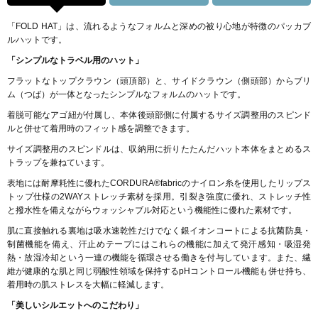
「FOLD HAT」は、流れるようなフォルムと深めの被り心地が特徴のパッカブ
ルハットです。
「シンプルなトラベル用のハット」
フラットなトップクラウン（頭頂部）と、サイドクラウン（側頭部）からブリ
ム（つば）が一体となったシンプルなフォルムのハットです。
着脱可能なアゴ紐が付属し、本体後頭部側に付属するサイズ調整用のスピンド
ルと併せて着用時のフィット感を調整できます。
サイズ調整用のスピンドルは、収納用に折りたたんだハット本体をまとめるス
トラップを兼ねています。
表地には耐摩耗性に優れたCORDURA®fabricのナイロン糸を使用したリップス
トップ仕様の2WAYストレッチ素材を採用。引裂き強度に優れ、ストレッチ性
と撥水性を備えながらウォッシャブル対応という機能性に優れた素材です。
肌に直接触れる裏地は吸水速乾性だけでなく銀イオンコートによる抗菌防臭・
制菌機能を備え、汗止めテープにはこれらの機能に加えて発汗感知・吸湿発
熱・放湿冷却という一連の機能を循環させる働きを付与しています。また、繊
維が健康的な肌と同じ弱酸性領域を保持するpHコントロール機能も併せ持ち、
着用時の肌ストレスを大幅に軽減します。
「美しいシルエットへのこだわり」