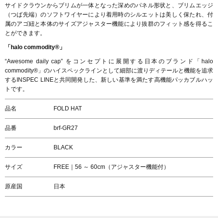
サイドクラウンからブリムが一体となった深めのパネル形状と、ブリムエッジ
（つば先端）のソフトワイヤーにより着用時のシルエットは美しく保たれ、付
属のアゴ紐と本体のサイズアジャスター機能により抜群のフィット感を得るこ
とができます。
「halo commodity®」
“Awesome daily cap” をコンセプトに展開する日本のブランド「halo
commodity®」のハイスペックラインとして細部に渡りディテールと機能を追求
するINSPEC LINEと共同開発した、新しい基準を満たす高機能パッカブルハッ
トです。
品名
FOLD HAT
品番
brf-GR27
カラー
BLACK
サイズ
FREE｜56 ～ 60cm（アジャスター機能付）
原産国
日本