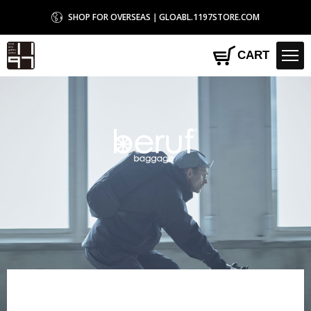
SHOP FOR OVERSEAS｜GLOABL.1197STORE.COM
1197STORE オンラインストア
CART
beruf baggage
HOME
>
beruf baggage
>
【beruf baggage / ベルーフバゲージ】【GEARED】
FOLD
HAT｜フォルド ハット｜BLACK ブラック