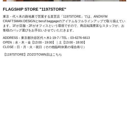
FLAGSHIP STORE "1197STORE"
東京・代々木の路地裏で営業する直営店「1197STORE」では、ANONYM
CRAFTSMAN DESIGNとberuf baggageのアイテムをフルラインアップで取り揃えてい
ます。1Fが店舗・2Fがオフィスという環境ですので、商品知識豊富なスタッフが、お
客様のバッグ選びをお手伝いさせていただきます。
ADDRESS：東京都渋谷区代々木1-19-7 / TEL：03-6276-6613
OPEN：水・木・金【13:00 - 19:00】｜土【13:00 - 18:00】
CLOSE：日・月・火・祝日（その他臨時休業の場合有り）
【1197STORE】ZOZOTOWN店はこちら