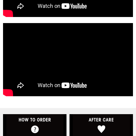
HOW TO ORDER
A