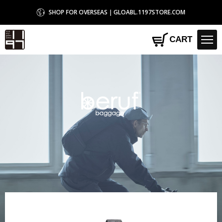
SHOP FOR OVERSEAS｜GLOABL.1197STORE.COM
1197STORE オンラインストア
CART
beruf baggage
HOME
>
beruf baggage
>
【beruf baggage / ベルーフバゲージ】【GEARED】URBAN
EXPLORER 6.0 アーバンエクスプローラー 6.0 スリングパック