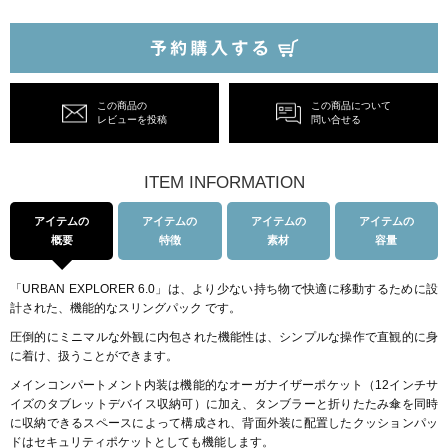
この商品の
この商品について
レビューを投稿
問い合せる
ITEM INFORMATION
アイテムの
アイテムの
アイテムの
アイテムの
概要
特徴
素材
容量
「URBAN EXPLORER 6.0」は、より少ない持ち物で快適に移動するために設
計された、機能的なスリングパック です。
圧倒的にミニマルな外観に内包された機能性は、シンプルな操作で直観的に身
に着け、扱うことができます。
メインコンパートメント内装は機能的なオーガナイザーポケット（12インチサ
イズのタブレットデバイス収納可）に加え、タンブラーと折りたたみ傘を同時
に収納できるスペースによって構成され、背面外装に配置したクッションパッ
ドはセキュリティポケットとしても機能します。