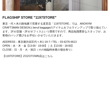
FLAGSHIP STORE "1197STORE"
東京・代々木の路地裏で営業する直営店「1197STORE」では、ANONYM
CRAFTSMAN DESIGNとberuf baggageのアイテムをフルラインアップで取り揃えてい
ます。1Fが店舗・2Fがオフィスという環境ですので、商品知識豊富なスタッフが、お
客様のバッグ選びをお手伝いさせていただきます。
ADDRESS：東京都渋谷区代々木1-19-7 / TEL：03-6276-6613
OPEN：水・木・金【13:00 - 19:00】｜土【13:00 - 18:00】
CLOSE：日・月・火・祝日（その他臨時休業の場合有り）
【1197STORE】ZOZOTOWN店はこちら